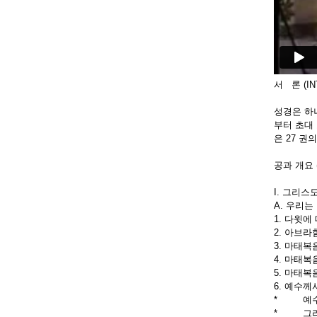
서 론 (IN
성경은 하나
부터 초대
은 27 권
공과 개요 (
I. 그리
A. 우리는
1. 다윗에
2. 아브
3. 마태복
4. 마태복
5. 마태복
6. 예수께
* 예수께서
* 그리스