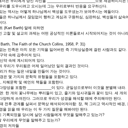
께서는 우리에게 당신 자신을 ________________________으로 제공하시지는
은 우리를 도우시려고 오시는데 그는 우리로부터 반응을 요구하신다.
에 있는 역사는 어떻게 하나님께서 백성을 도우셨는가 보여주시는 예들이다.
 하나님께서 끊임없이 행하고 계심과 구원하심, 심판하심, 백성들의 
이다.
트 (Kart Barth) 말에 의하면
인 고찰 및 설교의 과제는 어떤 공상적인 이론들로서 시작되어지는 것이 아니
th, The Faith of the Church Collins, 1958, P. 31)
가 없는 민족은 마치 모든 기억을 잃어버린 즉 기억상실증에 걸린 사람과도 같다.
 구약 속에 감추어져 있다.
 신약 속에 계시되어져 있다.
의 우리가 우리됨은 어제 일어났던 일의 결과인 것이다.
우리가 하는 일은 내일을 만들어 가는 것이다.
성경은 몇 가지의 문학적 유형들을 포함하고 있다.
 시, 지혜문학 및 예언의 책들을 포함한다.
 다양성을 포함한 ____________이 있다. 균일성으로부터 이것을 분별해 내라.
: 한 개의 꽃나무에는 뿌리들이 있고, 줄기와 잎사귀들과 꽃이 있다. 세 개의
는 다양하게 쓰여진다. 그러므로 우리가 성경을 해석할 때에 주의해야만 된다.
 때 전후 관계를 살펴서 문맥상 해석되어져야함: 장, 책 그리고 역사적인 배경
성경을 읽을 때 우리는 이 두 가지 질문을 해봐야만 된다.
것이 기록되었을 당시에 살던 사람들에게 무엇을 말해주고 있는가?
늘날 우리에게 무엇을 말해주고 있는가?
약성경의 저자들