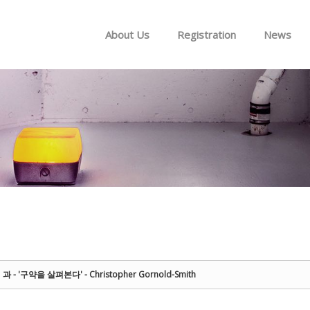
Skip to menu
About Us
Registration
News
 - '구약을 살펴본다' - Christopher Gornold-Smith