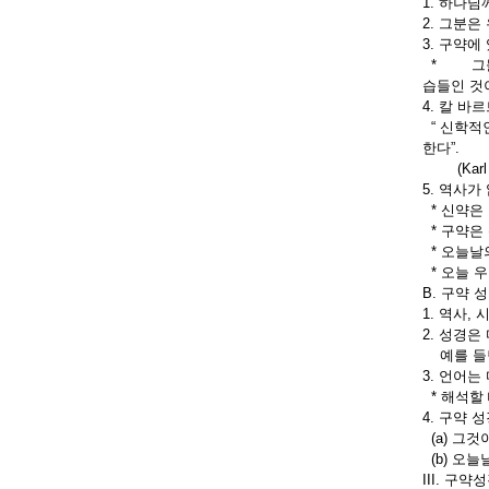
1. 하나님
2. 그분
3. 구약
* 그들은
습들인 것
4. 칼 바르
“ 신학적
한다”.
(Karl Bar
5. 역사
* 신약은
* 구약은
* 오늘날
* 오늘 
B. 구약 
1. 역사,
2. 성경은
예를 들면
3. 언어
* 해석할
4. 구약 
(a) 그
(b) 오
III. 구