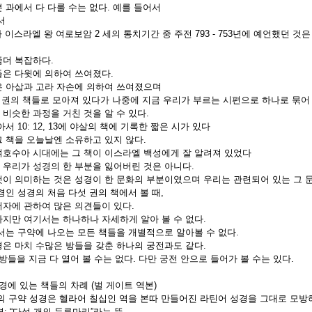
본 과에서 다 다룰 수는 없다. 예를 들어서
서
이스라엘 왕 여로보암 2 세의 통치기간 중 주전 793 - 753년에 예언했던
좀더 복잡하다.
것들은 다윗에 의하여 쓰여졌다.
것은 아삽과 고라 자손에 의하여 쓰여졌으며
 5 권의 책들로 모아져 있다가 나중에 지금 우리가 부르는 시편으로 하나로 
 비슷한 과정을 거친 것을 알 수 있다.
아서 10: 12, 13에 야살의 책에 기록한 짧은 시가 있다
그 책을 오늘날엔 소유하고 있지 않다.
 여호수아 시대에는 그 책이 이스라엘 백성에게 잘 알려져 있었다
고 우리가 성경의 한 부분을 잃어버린 것은 아니다.
그것이 의미하는 것은 성경이 한 문화의 부분이였으며 우리는 관련되어 있는 그
경인 성경의 처음 다섯 권의 책에서 볼 때,
저자에 관하여 많은 의견들이 있다.
말하지만 여기서는 하나하나 자세하게 알아 볼 수 없다.
에서는 구약에 나오는 모든 책들을 개별적으로 알아볼 수 없다.
성경은 마치 수많은 방들을 갖춘 하나의 궁전과도 같다.
들을 지금 다 열어 볼 수는 없다. 다만 궁전 안으로 들어가 볼 수는 있다.
성경에 있는 책들의 차례 (벌 게이트 역본)
날의 구약 성경은 헬라어 칠십인 역을 본따 만들어진 라틴어 성경을 그대로 모방
경: “다섯 개의 두루마리”라는 뜻