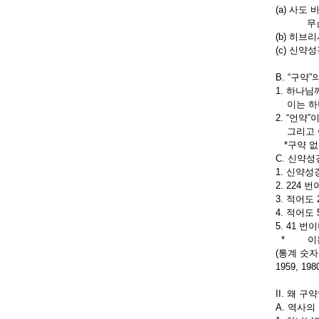
(a) 사도
무슨 율
(b) 히브
(c) 신약
B. “구약”
1. 하나님께
이는 하나
2. “언약
그리고 이
*구약 없
C. 신약
1. 신약성
2. 224
3. 적어
4. 적어도
5. 41 
* 이는 
(통계 숫자는 
1959, 1980
II. 왜 
A. 역사의