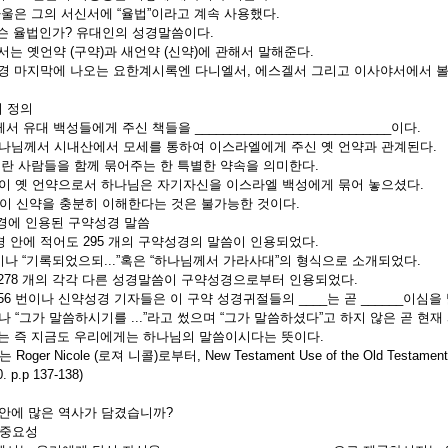
 바울은 그의 서신서에 “율법”이라고 계속 사용했다.
법인가? 유대인의 성경말씀이다.
리서는 옛언약 (구약)과 새언약 (신약)에 관해서 말해준다.
성경 마지막에 나오는 요한계시록엔 다니엘서, 에스겔서 그리고 이사야서에서 볼 수 
의 정의
서 유대 백성들에게 주신 책들을 ____________________________이다.
님께서 시내산에서 모세를 통하여 이스라엘에게 주신 옛 언약과 관계된다.
”이란 사람들을 함께 묶어주는 한 특별한 약속을 의미한다.
 옛 언약으로서 하나님은 자기자신을 이스라엘 백성에게 묶어 놓으셨다.
이 신약을 충분히 이해한다는 것은 불가능한 것이다.
성경에 인용된 구약성경 말씀
경 안에 적어도 295 개의 구약성경의 말씀이 인용되었다.
 번이나 “기록되었으되...”혹은 “하나님께서 가라사대”의 형식으로 소개되었다.
도 278 개의 각각 다른 성경말씀이 구약성경으로부터 인용되었다.
 56 번이나 신약성경 기자들은 이 구약 성경귀절들의 ____는 곧 ______이
번이나 “그가 말씀하시기를 ...”라고 썼으며 “그가 말씀하셨다”고 하지 않은 
즉 지금도 우리에게는 하나님의 말씀이시다는 뜻이다.
Roger Nicole (로져 니콜)로부터, New Testament Use of the Old Testa
. p.p 137-138)
구약안에 많은 역사가 담겼습니까?
 중요성