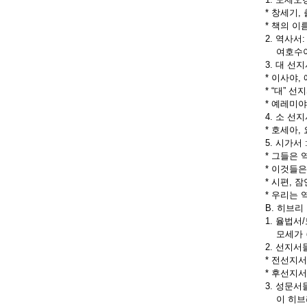
* 창세기,
* 책의 이
2. 역사서:
여호수아,
3. 대 선지
* 이사야
* “대” 선
* 예레미
4. 소 선지
* 호세아,
5. 시가서
* 그들은
* 이것들은
* 시편, 
* 우리는 
B. 히브리
1. 율법서
모세가 쓴
2. 선지서
* 전선지서
* 후선지서
3. 성문서
이 히브리