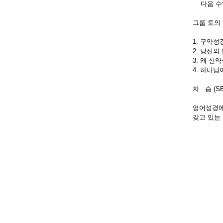
다음 수업
그룹 토의 (
1. 구약
2. 당신의
3. 왜 
4. 하나
자 습 (SE
영어성경에
갖고 있는