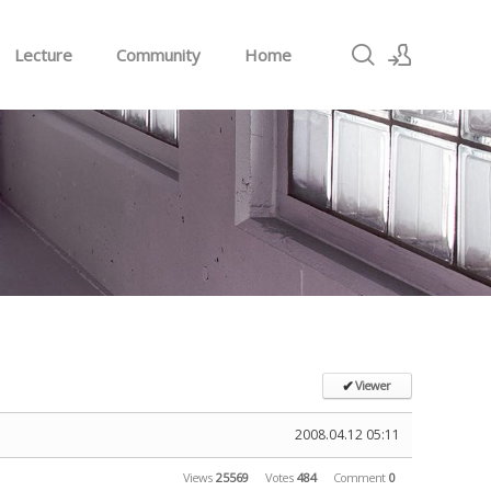
Lecture
Community
Home
Sign In
Sign Up
Viewer
✔
2008.04.12 05:11
Views
25569
Votes
484
Comment
0