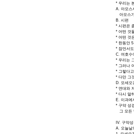
* 우리는 
A. 아모스
아모스가 
B. 시편
* 시편은 
* 어떤 
* 어떤 
* 한동안
* 잠언서도
C. 여호수
* 우리는 
* 그러나
* 그렇다
* 다만 
D. 모세오
* 연대와 
* 다시 
E. 이과
* 구약 
그 모든 방
IV. 구약
A. 오늘
1. 모세오