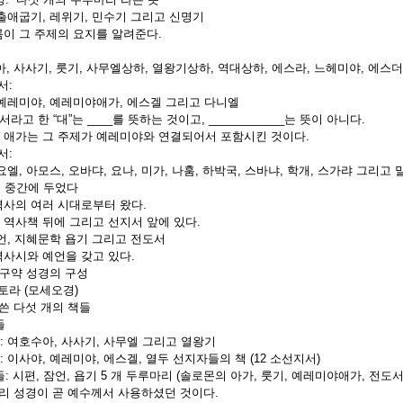
 출애굽기, 레위기, 민수기 그리고 신명기
름이 그 주제의 요지를 알려준다.
 사사기, 룻기, 사무엘상하, 열왕기상하, 역대상하, 에스라, 느헤미야, 에스더
서:
, 예레미야, 예레미야애가, 에스겔 그리고 다니엘
지서라고 한 “대”는 ____를 뜻하는 것이고, ____________는 뜻이 아니다.
야 애가는 그 주제가 예레미야와 연결되어서 포함시킨 것이다.
서:
 요엘, 아모스, 오바댜, 요나, 미가, 나훔, 하박국, 스바냐, 학개, 스가랴 그리고
 : 중간에 두었다
 역사의 여러 시대로부터 왔다.
 역사책 뒤에 그리고 선지서 앞에 있다.
잠언, 지혜문학 욥기 그리고 전도서
역사시와 예언을 갖고 있다.
 구약 성경의 구성
/토라 (모세오경)
 다섯 개의 책들
들
: 여호수아, 사사기, 사무엘 그리고 열왕기
: 이사야, 예레미야, 에스겔, 열두 선지자들의 책 (12 소선지서)
들: 시편, 잠언, 욥기 5 개 두루마리 (솔로몬의 아가, 룻기, 예레미야애가, 
 성경이 곧 예수께서 사용하셨던 것이다.