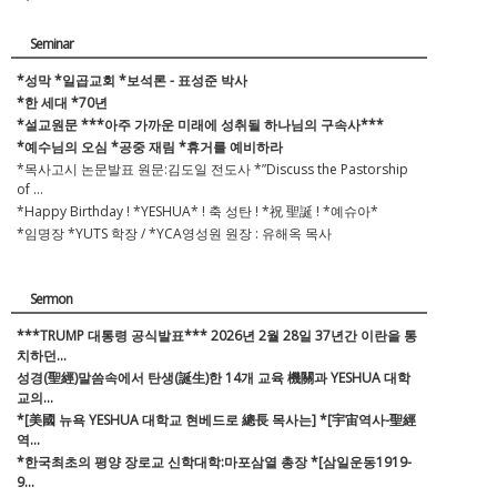
*Enoch 신학 대학교 본부총장 신상훈 목사 연설 - 이산가족재결합이
미...
Seminar
LA카운티 교민청 임명식- 전광훈 목사 긴급 조찬 모임
*성막 *일곱교회 *보석론 - 표성준 박사
*한 세대 *70년
*설교원문 ***아주 가까운 미래에 성취될 하나님의 구속사***
*예수님의 오심 *공중 재림 *휴거를 예비하라
*목사고시 논문발표 원문:김도일 전도사 *”Discuss the Pastorship
of ...
*Happy Birthday ! *YESHUA* ! 축 성탄 ! *祝 聖誕 ! *예슈아*
*임명장 *YUTS 학장 / *YCA영성원 원장 : 유해옥 목사
Sermon
***TRUMP 대통령 공식발표*** 2026년 2월 28일 37년간 이란을 통
치하던...
성경(聖經)말씀속에서 탄생(誕生)한 14개 교육 機關과 YESHUA 대학
교의...
*[美國 뉴욕 YESHUA 대학교 현베드로 總長 목사는] *[宇宙역사-聖經
역...
*한국최초의 평양 장로교 신학대학:마포삼열 총장 *[삼일운동1919-
9...