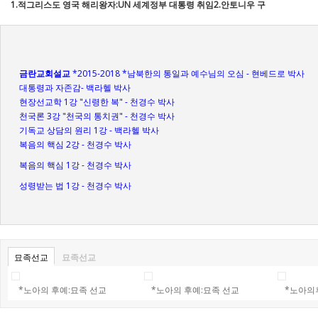
1.적그리스도 영국 해리왕자:UN 세계정부 대통령 취임2.안토니우 구
테...
*임명장 수여**YESHUA대학교의 학제 년 4학기 *Cyber Internet
Distanc...
***Rapture공중재림 휴거(携擧) 2028-9-21 Rosh Hashanah 나팔절
Happy...
금란교회설교
*2015-2018 *남북한의 통일과 예수님의 오심 - 현베드로 박사
대통령과 자존감- 백라헬 박사
현장선교학 1강 "신령한 복" - 천경수 박사
천국론 3강 "천국의 통치권" - 천경수 박사
기독교 상담의 원리 1강 - 백라헬 박사
복음의 핵심 2강 - 천경수 박사
복음의 핵심 1강 - 천경수 박사
성령받는 법 1강 - 천경수 박사
묘족선교
묘족선교
*노아의 후예:묘족 선교
*노아의 후예:묘족 선교
*노아의