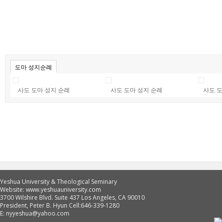
도마 성지순례
사도 도마 성지 순례
사도 도마 성지 순례
사도 
Yeshua University & Theological Seminary
Website: www.yeshuauniversity.com
3700 Wilshire Blvd. Suite 437 Los Angeles, CA 90010
President, Peter B. Hyun Cell:646-339-1280
E: nyyeshua@yahoo.com