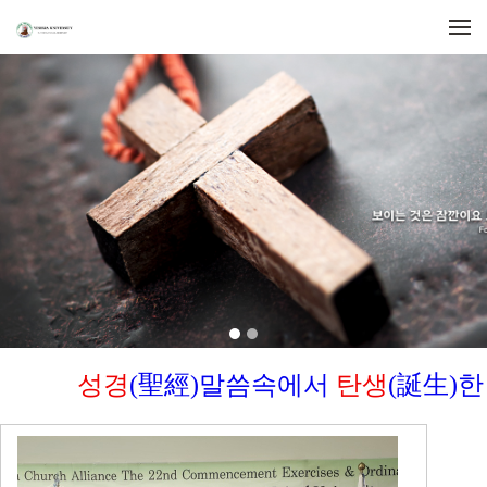
Skip to menu
성경
(
聖經
)
말씀속에서
탄생
(
誕生
)