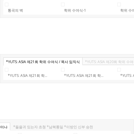
통곡의 벽
학위 수여식-1
학위 수
*YUTS: ASIA 제21회 학위 수여식 / 목사 임직식
*YUTS: ASIA 제20회 학위 수
*YUTS: ASIA 제21회 학...
*YUTS: ASIA 제21회 학...
*YUTS: 
세미나
*들을귀 있는자 초청 *남북통일 *이방인 신부 승천