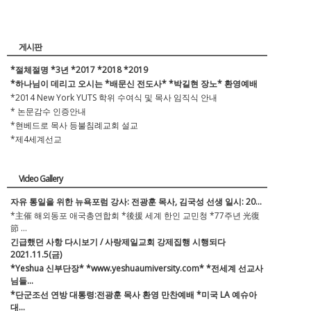
게시판
*절체절명 *3년 *2017 *2018 *2019
*하나님이 데리고 오시는 *배문신 전도사* *박길현 장노* 환영예배
*2014 New York YUTS 학위 수여식 및 목사 임직식 안내
* 논문감수 인증안내
*현베드로 목사 등불침례교회 설교
*제4세계선교
Video Gallery
자유 통일을 위한 뉴욕포럼 강사: 전광훈 목사, 김국성 선생 일시: 20...
*主催 해외동포 애국총연합회 *後援 세계 한인 교민청 *77주년 光復
節 ...
긴급했던 사항 다시보기 / 사랑제일교회 강제집행 시행되다
2021.11.5(금)
*Yeshua 신부단장* *www.yeshuaumiversity.com* *전세계 선교사
님들...
*단군조선 연방 대통령:전광훈 목사 환영 만찬예배 *미국 LA 예슈아
대...