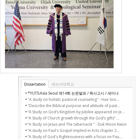
Dissertation
예슈아대학교
*YUTS:Asia Seoul 제14회 논문발표 / 목사고시 / 세미나
"A study on holistic pastoral counseling" - Hae Soo...
"Describe the Biblical purpose and attitude of past...
“A Study on God’s Kingdom by Jubilee appeared on Je...
“A Study of Church growth through the God’s gifts” ...
“A Study on Jesus and The tabernacle “ - Duk Woon Kwon
“A study on Paul's Gospel implied in Acts chapter 2...
“A Study of God's Righteousness with a focus on Pau...