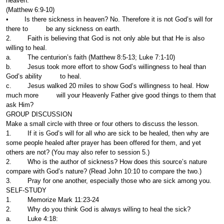
heaven.”
(Matthew 6:9-10)
• Is there sickness in heaven? No. Therefore it is not God’s will for
there to be any sickness on earth.
2. Faith is believing that God is not only able but that He is also
willing to heal.
a. The centurion’s faith (Matthew 8:5-13; Luke 7:1-10)
b. Jesus took more effort to show God’s willingness to heal than
God’s ability to heal.
c. Jesus walked 20 miles to show God’s willingness to heal. How
much more will your Heavenly Father give good things to them that
ask Him?
GROUP DISCUSSION
Make a small circle with three or four others to discuss the lesson.
1. If it is God’s will for all who are sick to be healed, then why are
some people healed after prayer has been offered for them, and yet
others are not? (You may also refer to session 5.)
2. Who is the author of sickness? How does this source’s nature
compare with God’s nature? (Read John 10:10 to compare the two.)
3. Pray for one another, especially those who are sick among you.
SELF-STUDY
1. Memorize Mark 11:23-24
2. Why do you think God is always willing to heal the sick?
a. Luke 4:18: