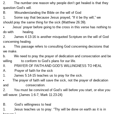
2. The number one reason why people don’t get healed is that they
question God’s will.
B. Misunderstanding the Bible on the will of God
1. Some say that because Jesus prayed, “If it be thy will,” we
should pray the same thing for the sick (Matthew 26:39).
• Jesus’ prayer before going to the cross in this verse has nothing to
do with healing.
2. James 4:13-16 is another misquoted Scripture on the will of God
concerning healing.
a. This passage refers to consulting God concerning decisions that
we make.
b. We need to pray the prayer of dedication and consecration and be
willing to conform to God’s plans for our life.
II. PRAYER OF FAITH AND GOD’S WILLINGNESS TO HEAL
A. Prayer of faith for the sick
1. James 5:14-15 teaches us to pray for the sick.
• The prayer of faith will save the sick, not the prayer of dedication
and consecration.
2. You must be convinced of God’s will before you start, or else you
will waver. (James 1:6-7; Mark 11:23-24)
B. God’s willingness to heal
1. Jesus teaches us to pray: “Thy will be done on earth as it is in